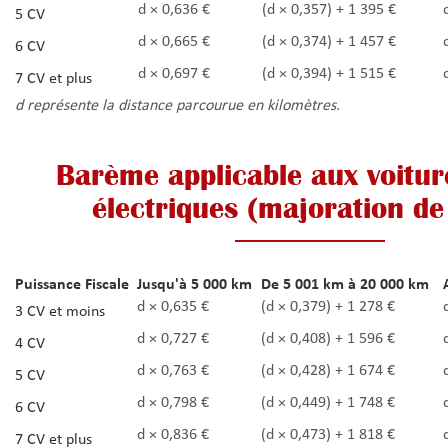
d × 0,636 €
(d × 0,357) + 1 395 €
5 CV
d × 0,665 €
(d × 0,374) + 1 457 €
6 CV
d × 0,697 €
(d × 0,394) + 1 515 €
7 CV et plus
d représente la distance parcourue en kilomètres.
Barème applicable aux voitu
électriques (majoration de
Puissance Fiscale
Jusqu'à 5 000 km
De 5 001 km à 20 000 km
d × 0,635 €
(d × 0,379) + 1 278 €
3 CV et moins
d × 0,727 €
(d × 0,408) + 1 596 €
4 CV
d × 0,763 €
(d × 0,428) + 1 674 €
5 CV
d × 0,798 €
(d × 0,449) + 1 748 €
6 CV
d × 0,836 €
(d × 0,473) + 1 818 €
7 CV et plus